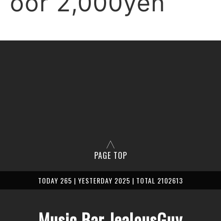
oor 2,000yen
PAGE TOP
TODAY 265 | YESTERDAY 2025 | TOTAL 2102613
Music Bar JealousGuy