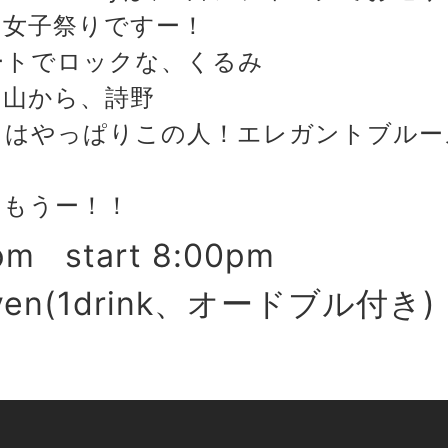
は女子祭りですー！
ートでロックな、くるみ
富山から、詩野
トはやっぱりこの人！エレガントブルー
しもうー！！
pm start 8:00pm
0yen(1drink、オードブル付き)