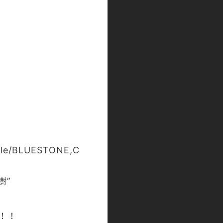
e/BLUESTONE,C
樹”
場！！