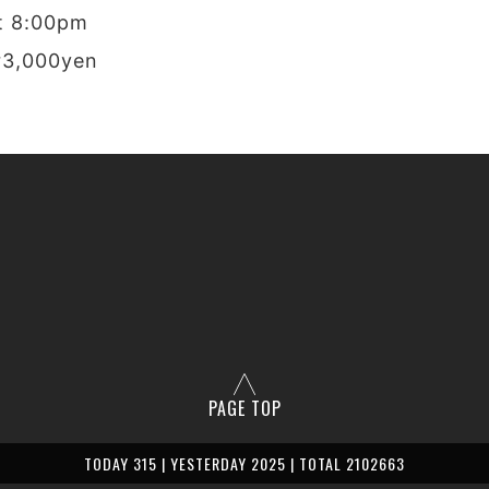
t 8:00pm
r3,000yen
PAGE TOP
TODAY 315 | YESTERDAY 2025 | TOTAL 2102663