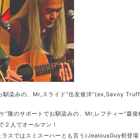
でお馴染みの、Mr,スライド“住友俊洋”(ex,Savoy Truffl
ホトケ”隆のサポートでお馴染みの、Mr,レフティー“森俊
で２人でオールマン！
s(ジェラスではスミスーハーとも言う)JealousGuy初登