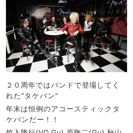
２０周年ではバンドで登場してく
れた“タケバン”
年末は恒例のアコースティックタ
ケバンだー！！
竹入隆行(VO,Gu) 原敬二(Gu) 秋山