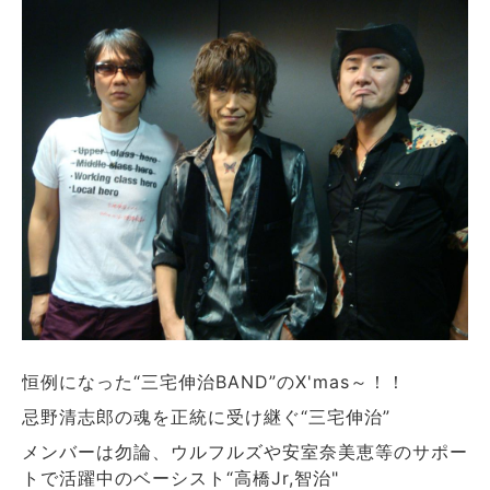
恒例になった“三宅伸治BAND”のX'mas～！！
忌野清志郎の魂を正統に受け継ぐ“三宅伸治”
メンバーは勿論、ウルフルズや安室奈美恵等のサポー
トで活躍中のベーシスト“高橋Jr,智治"