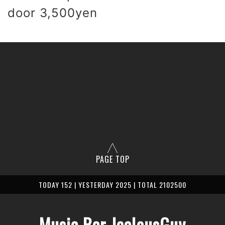
 door 3,500yen
PAGE TOP
TODAY 152 | YESTERDAY 2025 | TOTAL 2102500
Music Bar JealousGuy