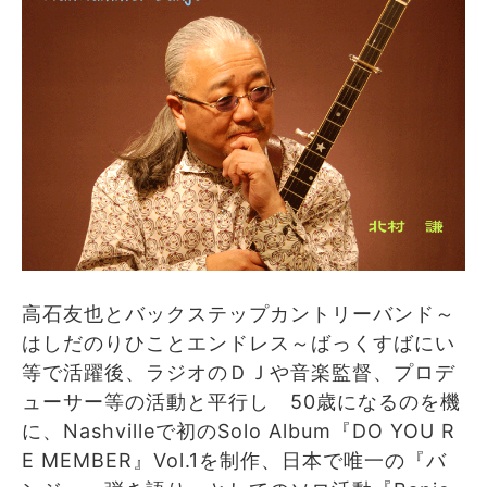
高石友也とバックステップカントリーバンド～
はしだのりひことエンドレス～ばっくすばにい
等で活躍後、ラジオのＤＪや音楽監督、プロデ
ューサー等の活動と平行し 50歳になるのを機
に、Nashvilleで初のSolo Album『DO YOU R
E MEMBER』Vol.1を制作、日本で唯一の『バ