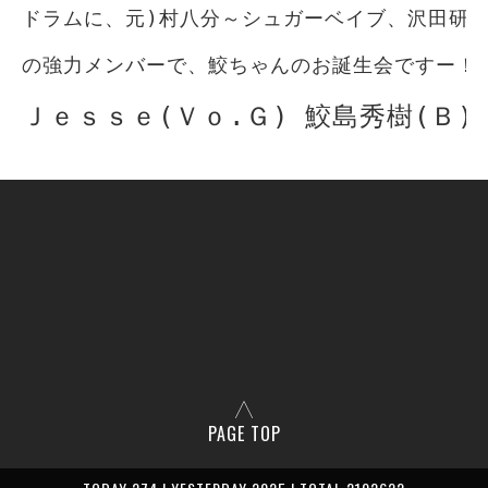
ドラムに、元)村八分～シュガーベイブ、沢田研二
の強力メンバーで、鮫ちゃんのお誕生会ですー！
Ｊｅｓｓｅ(Ｖｏ.Ｇ) 鮫島秀樹(Ｂ) 丹波博
PAGE TOP