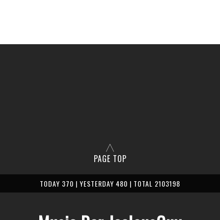
adv 1,500yen door 2,000yen
PAGE TOP
TODAY 370 | YESTERDAY 480 | TOTAL 2103198