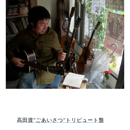
アコスペ第二弾は、
大阪より“良元優作”
｛『
高田渡
"
ごあいさつ
"
トリビュート盤
』にソ
ロ参加。