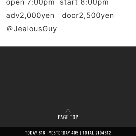
open 7:00pm start 8:00pm
adv2,000yen door2,500yen
＠JealousGuy
PAGE TOP
TODAY 816 | YESTERDAY 405 | TOTAL 2104612