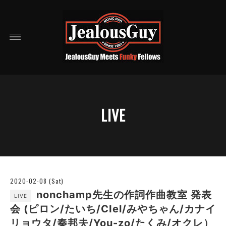
LIVE
2020-02-08 (Sat)
nonchamp先生の作詞作曲教室 発表
LIVE
会 (ピロン/たいち/CIel/みやちゃん/カナイ
リョウタ/秦邦夫/You-zo/たくみ/オクレ）