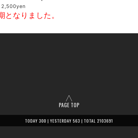
 2,500yen
期となりました。
PAGE TOP
TODAY 300 | YESTERDAY 563 | TOTAL 2103691