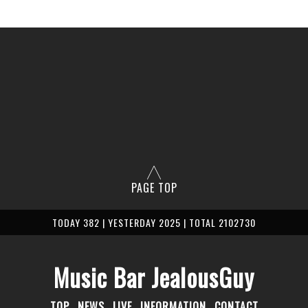
PAGE TOP
TODAY 382 | YESTERDAY 2025 | TOTAL 2102730
Music Bar JealousGuy
TOP
NEWS
LIVE
INFORMATION
CONTACT