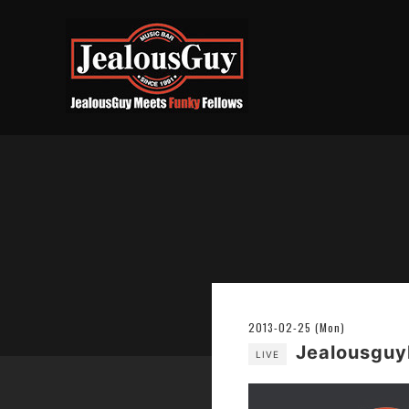
2013-02-25 (Mon)
Jealousg
LIVE