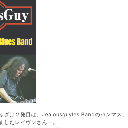
け２発目は、Jealousguyles Bandのバンマ
ましたレイヴンさんー。