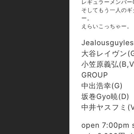
レギュラーメンバーG
そしてもう一人のギター
ー。
えらいこっちゃー。
Jealousguyle
大谷レイヴン(Gu,
小笠原義弘(B,Vo)
GROUP
中出浩幸(G)
坂巻Gyo暁(D)
中井ヤスフミ(V
open 7:00pm 