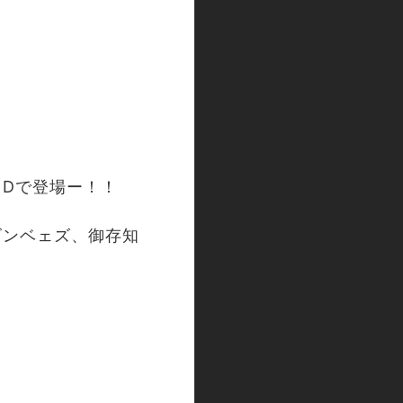
NDで登場ー！！
ゴンベェズ、御存知