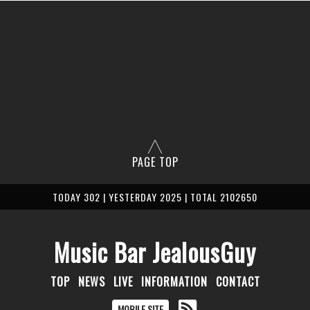
PAGE TOP
TODAY 302 | YESTERDAY 2025 | TOTAL 2102650
Music Bar JealousGuy
TOP
NEWS
LIVE
INFORMATION
CONTACT
MOBILE SITE