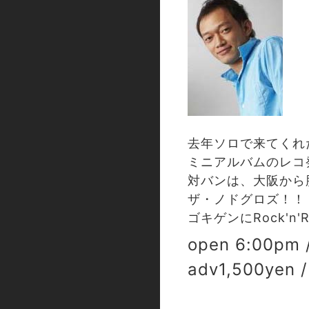
去年ソロで来てくれ
ミニアルバムのレコ発
対バンは、大阪から
ザ・ノドグロズ！！
ゴキゲンにRock'n'R
open 6:00pm /
adv1,500yen 