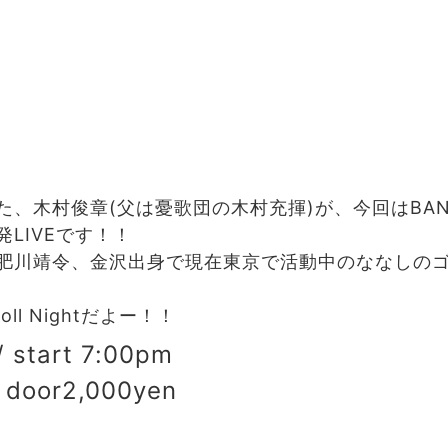
た、木村俊章(父は憂歌団の木村充揮)が、今回はBA
LIVEです！！
肥川靖令、金沢出身で現在東京で活動中のななしの
oll Nightだよー！！
 start 7:00pm
/ door2,000yen