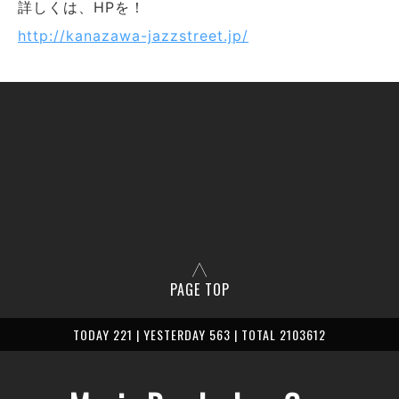
詳しくは、HPを！
http://kanazawa-jazzstreet.jp/
PAGE TOP
TODAY 221 | YESTERDAY 563 | TOTAL 2103612