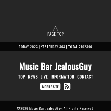
PAGE TOP
TODAY 2023 | YESTERDAY 363 | TOTAL 2102346
Music Bar JealousGuy
TOP
NEWS
LIVE
INFORMATION
CONTACT
MOBILE SITE
©2026
Music Bar JealousGuy
. All Rights Reserved.