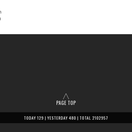
m
0
PAGE TOP
TODAY 129 | YESTERDAY 480 | TOTAL 2102957