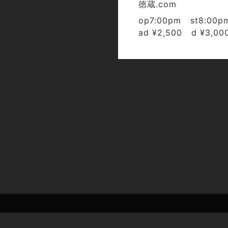
徳蔵.com
op7:00pm st8:00p
ad ¥2,500 d ¥3,00