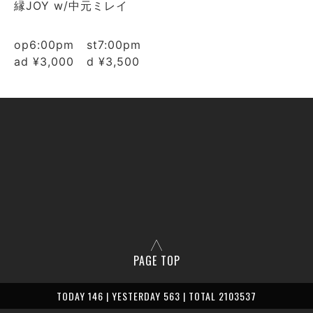
縁JOY w/中元ミレイ
op6:00pm st7:00pm
ad ¥3,000 d ¥3,500
PAGE TOP
TODAY 146 | YESTERDAY 563 | TOTAL 2103537