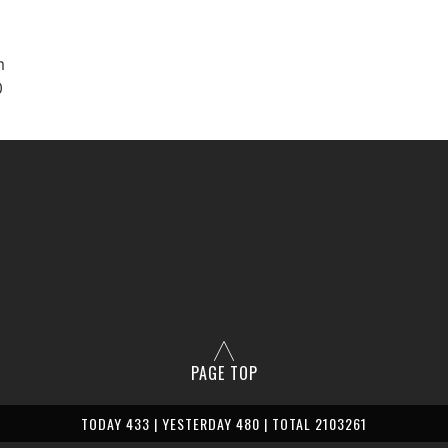
m
0
PAGE TOP
TODAY 433 | YESTERDAY 480 | TOTAL 2103261