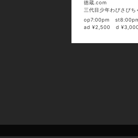
徳蔵.com
三代目少年わびさびち
op7:00pm st8:00p
ad ¥2,500 d ¥3,00