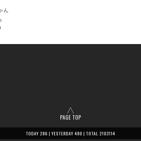
ゃん
m
0
PAGE TOP
TODAY 286 | YESTERDAY 480 | TOTAL 2103114