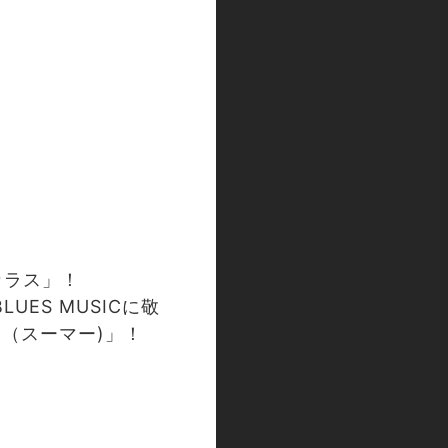
カラス」！
ES MUSICに敬
R（スーマー)」！