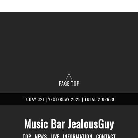
PAGE TOP
TODAY 321 | YESTERDAY 2025 | TOTAL 2102669
Music Bar JealousGuy
TOP
NEWS
LIVE
INFORMATION
CONTACT