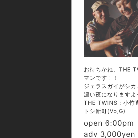
お待ちかね、THE 
マンです！！
ジェラスガイがシカ
濃い夜になりますよ
THE TWINS：小竹直
トシ新町(Vo,G)
open 6:00pm 
adv 3,000yen