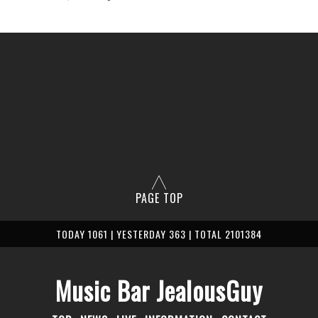
PAGE TOP
TODAY 1061 | YESTERDAY 363 | TOTAL 2101384
Music Bar JealousGuy