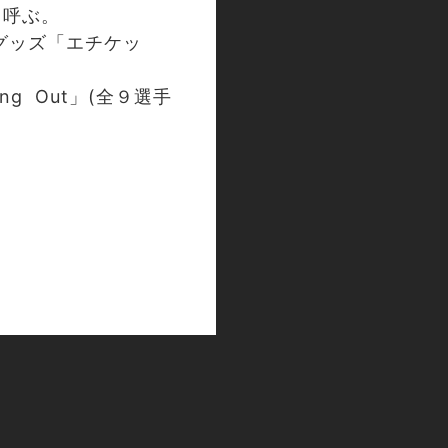
と呼ぶ。
団グッズ「エチケッ
ng Out」(全９選手