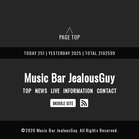
PAGE TOP
TODAY 251 | YESTERDAY 2025 | TOTAL 2102599
Music Bar JealousGuy
TOP
NEWS
LIVE
INFORMATION
CONTACT
MOBILE SITE
©2026
Music Bar JealousGuy
. All Rights Reserved.