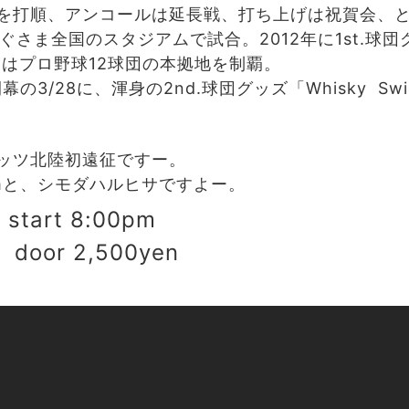
を打順、アンコールは延長戦、打ち上げは祝賀会、
すぐさま全国のスタジアムで試合。2012年に1st.球
にはプロ野球12球団の本拠地を制覇。
幕の3/28に、渾身の2nd.球団グッズ「Whisky Swi
。
ッツ北陸初遠征ですー。
omと、シモダハルヒサですよー。
start 8:00pm
 door 2,500yen