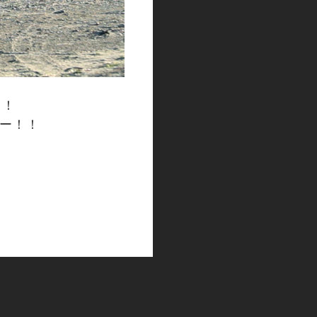
！！
場ー！！