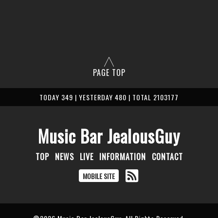
PAGE TOP
TODAY 349 | YESTERDAY 480 | TOTAL 2103177
Music Bar JealousGuy
TOP
NEWS
LIVE
INFORMATION
CONTACT
MOBILE SITE