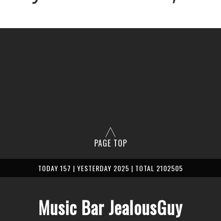
PAGE TOP
TODAY 157 | YESTERDAY 2025 | TOTAL 2102505
Music Bar JealousGuy