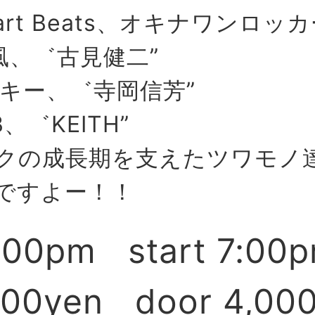
art Beats、オキナワンロッカ
風、゛古見健二”
ーキー、゛寺岡信芳”
B、゛KEITH”
クの成長期を支えたツワモノ達の
ですよー！！
:00pm start 7:00
500yen door 4,00