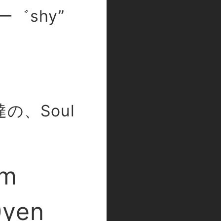
ー゛shy”
、Soul
pm
0yen