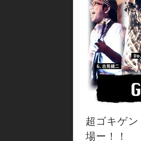
超ゴキゲン
場ー！！