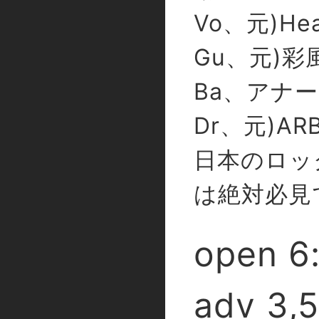
Vo、元)He
Gu、元)彩
Ba、アナ
Dr、元)AR
日本のロッ
は絶対必見
open 6
adv 3,