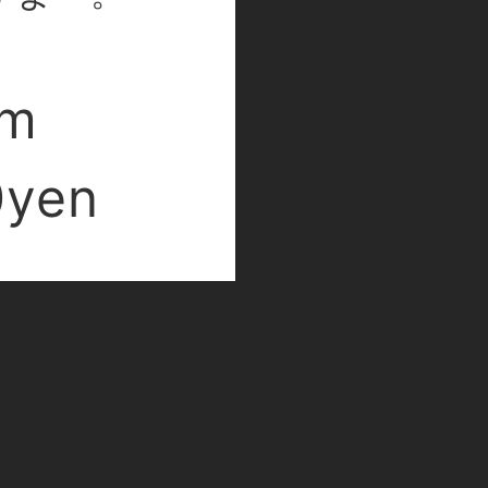
pm
0yen