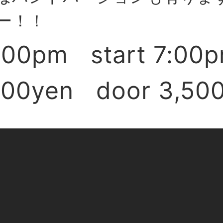
ー！！
:00pm start 7:00
000yen door 3,50