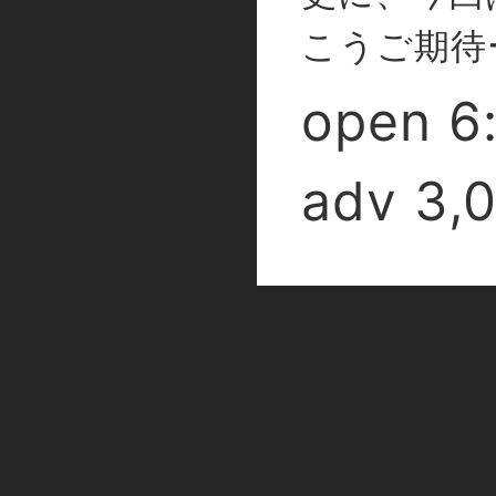
こうご期待
open 6
adv 3,