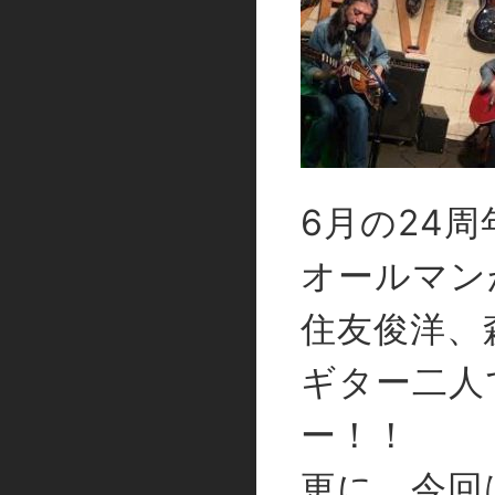
6月の24周
オールマン
住友俊洋、
ギター二人
ー！！
更に、今回