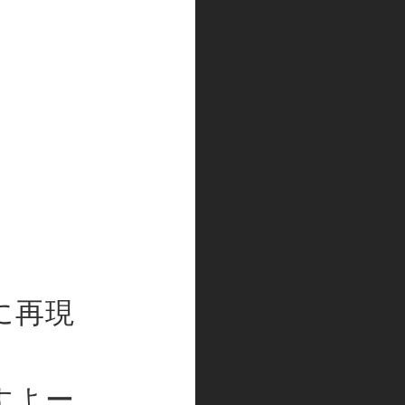
、
に再現
すよー。