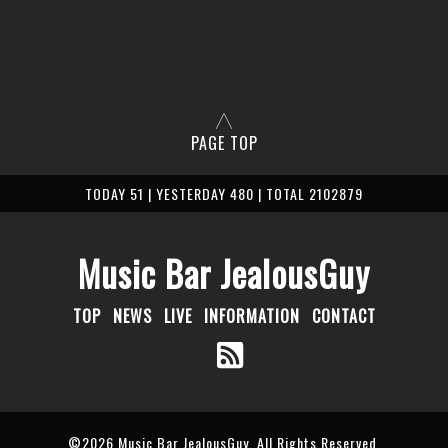
PAGE TOP
TODAY 51 | YESTERDAY 480 | TOTAL 2102879
Music Bar JealousGuy
TOP
NEWS
LIVE
INFORMATION
CONTACT
©2026
Music Bar JealousGuy
. All Rights Reserved.