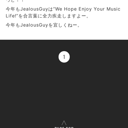
今年もJealousGuyは“We Hope Enjoy Your Music
Life!”を合言葉に全力疾走しますよー。
今年もJealousGuyを宜しくねー。
1