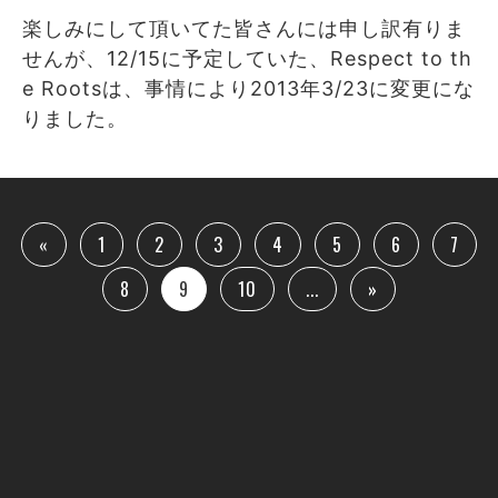
楽しみにして頂いてた皆さんには申し訳有りま
せんが、12/15に予定していた、Respect to th
e Rootsは、事情により2013年3/23に変更にな
りました。
«
1
2
3
4
5
6
7
8
9
10
...
»